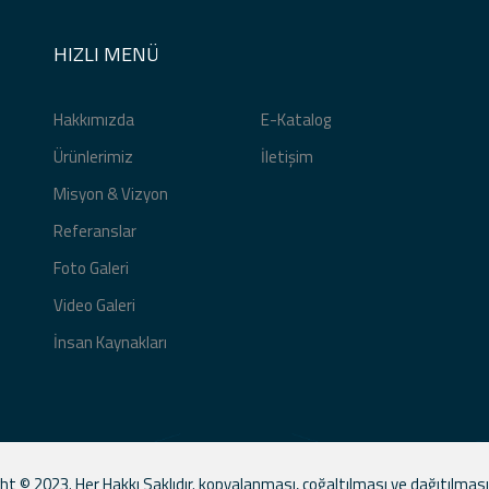
HIZLI MENÜ
Hakkımızda
E-Katalog
Ürünlerimiz
İletişim
Misyon & Vizyon
Referanslar
Foto Galeri
Video Galeri
İnsan Kaynakları
ht © 2023. Her Hakkı Saklıdır. kopyalanması, çoğaltılması ve dağıtılması