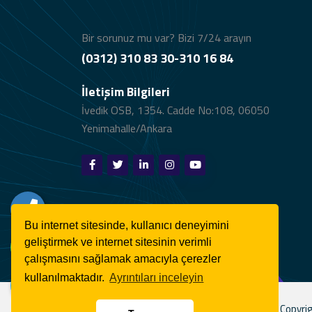
Bir sorunuz mu var? Bizi 7/24 arayın
(0312) 310 83 30-310 16 84
İletişim Bilgileri
İvedik OSB, 1354. Cadde No:108, 06050
Yenimahalle/Ankara
Bu internet sitesinde, kullanıcı deneyimini
geliştirmek ve internet sitesinin verimli
çalışmasını sağlamak amacıyla çerezler
kullanılmaktadır.
Ayrıntıları inceleyin
Copyrig