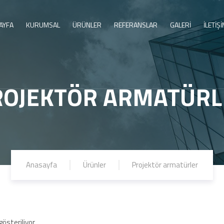
AYFA
KURUMSAL
ÜRÜNLER
REFERANSLAR
GALERİ
İLETİŞ
ROJEKTÖR ARMATÜRL
Anasayfa
Ürünler
Projektör armatürler
gösteriliyor