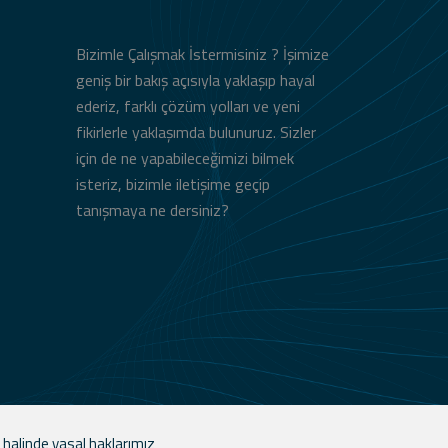
Bizimle Çalışmak İstermisiniz ? İşimize
geniş bir bakış açısıyla yaklaşıp hayal
ederiz, farklı çözüm yolları ve yeni
fikirlerle yaklaşımda bulunuruz. Sizler
için de ne yapabileceğimizi bilmek
isteriz, bizimle iletişime geçip
tanışmaya ne dersiniz?
 halinde yasal haklarımız