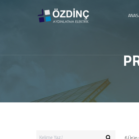
ANAS
P
6
Ürün 