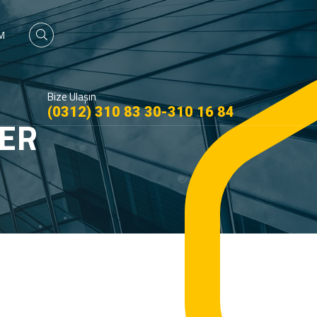
İM
Bize Ulaşın
(0312) 310 83 30-310 16 84
ER