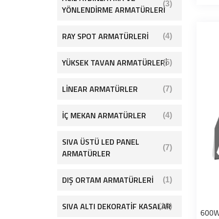
(3)
YÖNLENDİRME ARMATÜRLERİ
RAY SPOT ARMATÜRLERİ
(4)
YÜKSEK TAVAN ARMATÜRLERİ
(5)
LİNEAR ARMATÜRLER
(7)
İÇ MEKAN ARMATÜRLER
(4)
SIVA ÜSTÜ LED PANEL
(7)
ARMATÜRLER
DIŞ ORTAM ARMATÜRLERİ
(1)
SIVA ALTI DEKORATİF KASALAR
(10)
600W