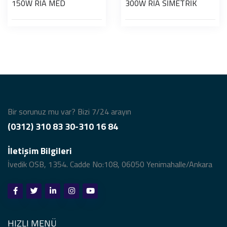
150W RİA MED
300W RİA SİMETRİK
Bir sorunuz mu var? Bizi 7/24 arayın
(0312) 310 83 30-310 16 84
İletişim Bilgileri
İvedik OSB, 1354. Cadde No:108, 06050 Yenimahalle/Ankara
HIZLI MENÜ