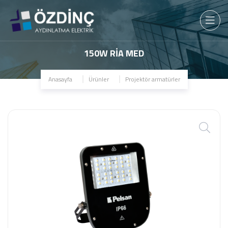
150W RİA MED
Anasayfa
Ürünler
Projektör armatürler