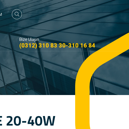
İM
Bize Ulaşın
(0312) 310 83 30-310 16 84
E 20-40W